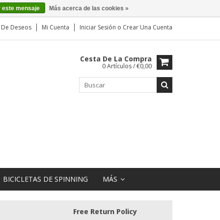
r este mensaje
Más acerca de las cookies »
a De Deseos
Mi Cuenta
Iniciar Sesión
o
Crear Una Cuenta
Cesta De La Compra
0 Artículos / €0,00
BICICLETAS DE SPINNING
MÁS
Free Return Policy