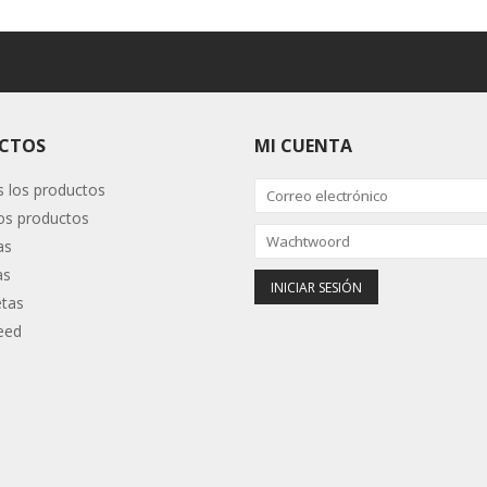
CTOS
MI CUENTA
 los productos
s productos
as
as
etas
eed