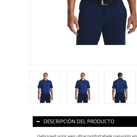
DESCRIPCIÓN DEL PRODUCTO
Gebouwd voor een ultracomfortabele pasvorm en gev