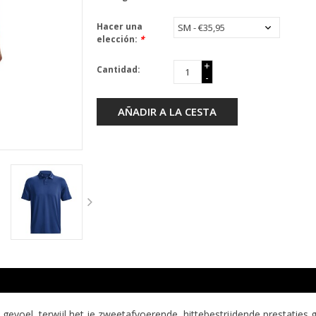
Hacer una
elección:
*
+
Cantidad:
-
AÑADIR A LA CESTA
oel, terwijl het je zweetafvoerende, hittebestrijdende prestaties g