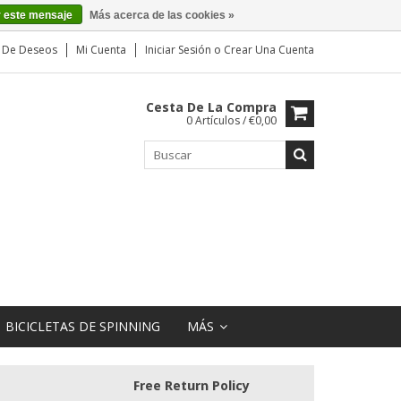
r este mensaje
Más acerca de las cookies »
a De Deseos
Mi Cuenta
Iniciar Sesión
o
Crear Una Cuenta
Cesta De La Compra
0 Artículos / €0,00
BICICLETAS DE SPINNING
MÁS
Free Return Policy