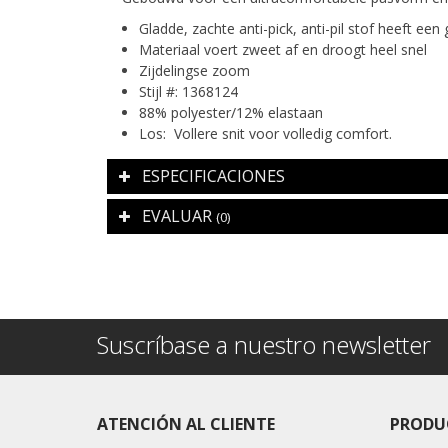
Gladde, zachte anti-pick, anti-pil stof heeft ee
Materiaal voert zweet af en droogt heel snel
Zijdelingse zoom
Stijl #: 1368124
88% polyester/12% elastaan
Los: Vollere snit voor volledig comfort.
ESPECIFICACIONES
EVALUAR
(0)
Suscríbase a nuestro newsletter
ATENCIÓN AL CLIENTE
PRODU