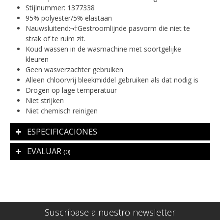
Stijlnummer: 1377338
95% polyester/5% elastaan
Nauwsluitend:¬†Gestroomlijnde pasvorm die niet te
strak of te ruim zit.
Koud wassen in de wasmachine met soortgelijke
kleuren
Geen wasverzachter gebruiken
Alleen chloorvrij bleekmiddel gebruiken als dat nodig is
Drogen op lage temperatuur
Niet strijken
Niet chemisch reinigen
ESPECIFICACIONES
EVALUAR
(0)
Suscríbase a nuestro newsletter