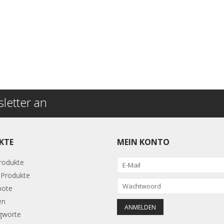
letter an
KTE
MEIN KONTO
Produkte
Produkte
bote
en
gworte