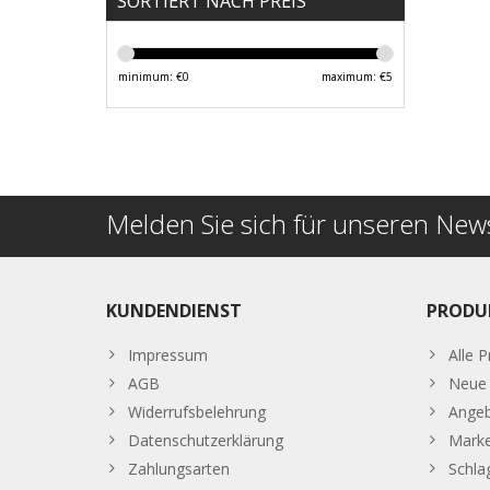
SORTIERT NACH PREIS
minimum: €
0
maximum: €
5
Melden Sie sich für unseren News
KUNDENDIENST
PRODU
Impressum
Alle 
AGB
Neue 
Widerrufsbelehrung
Ange
Datenschutzerklärung
Mark
Zahlungsarten
Schla