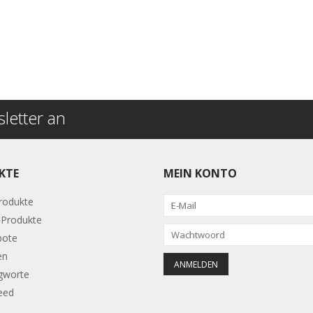
letter an
KTE
MEIN KONTO
Produkte
Produkte
bote
en
gworte
eed