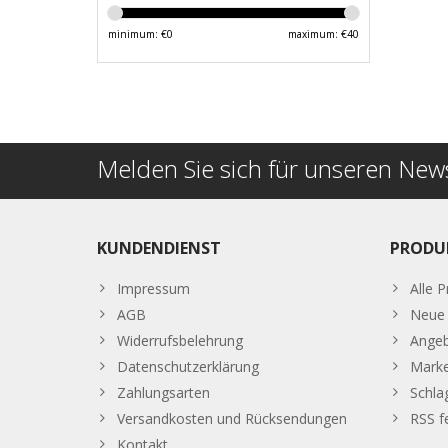
minimum: €
0
maximum: €
40
Melden Sie sich für unseren News
KUNDENDIENST
PRODU
Impressum
Alle 
AGB
Neue 
Widerrufsbelehrung
Ange
Datenschutzerklärung
Mark
Zahlungsarten
Schla
Versandkosten und Rücksendungen
RSS f
Kontakt