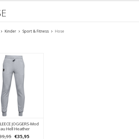
SE
Kinder
Sport & Fitness
Hose
FLEECE JOGGERS-Mod
au Hell Heather
39,95
€35,95