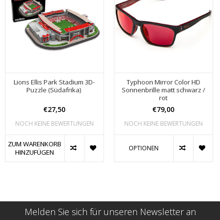
Lions Ellis Park Stadium 3D-
Typhoon Mirror Color HD
Puzzle (Südafrika) ​
Sonnenbrille matt schwarz /
rot
€27,50
€79,00
NOCH KEINE BEWERTUNGEN
NOCH KEINE BEWERTUNGEN
ZUM WARENKORB
OPTIONEN
HINZUFÜGEN
Melden Sie sich für unseren Newsletter an