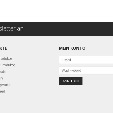
letter an
KTE
MEIN KONTO
Produkte
Produkte
bote
en
gworte
eed