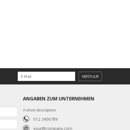
VERSTUUR
ANGABEN ZUM UNTERNEHMEN
A short description
012 3456789
your@company.com