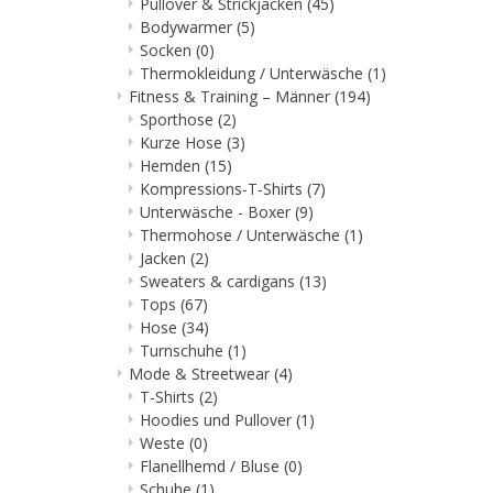
Pullover & Strickjacken
(45)
Bodywarmer
(5)
Socken
(0)
Thermokleidung / Unterwäsche
(1)
Fitness & Training – Männer
(194)
Sporthose
(2)
Kurze Hose
(3)
Hemden
(15)
Kompressions-T-Shirts
(7)
Unterwäsche - Boxer
(9)
Thermohose / Unterwäsche
(1)
Jacken
(2)
Sweaters & cardigans
(13)
Tops
(67)
Hose
(34)
Turnschuhe
(1)
Mode & Streetwear
(4)
T-Shirts
(2)
Hoodies und Pullover
(1)
Weste
(0)
Flanellhemd / Bluse
(0)
Schuhe
(1)