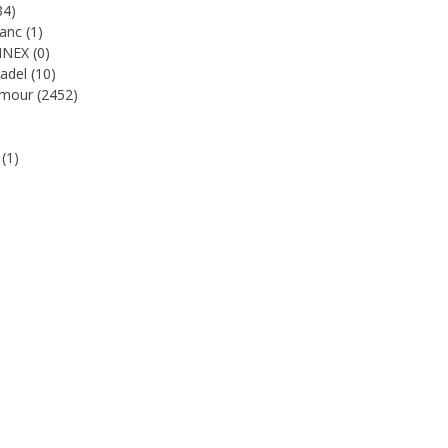
34)
lanc
(1)
NNEX
(0)
Padel
(10)
rmour
(2452)
A
(1)