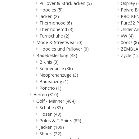
Pullover & Strickjacken
(5)
Osprey
(
Hoodies
(5)
Poivre B
Jacken
(2)
PRO KE
Thermohose
(6)
Pure32 
Thermohemd
(3)
Under A
Turnschuhe
(2)
VW
(4)
Mode & Streetwear
(0)
Xootz
(8)
Hoodies und Pullover
(0)
ZEMBL
Badebekleidung
(43)
Zycle
(1)
Bikinis
(3)
Sonnenbrille
(36)
Neoprenanzüge
(3)
Badeanzug
(1)
Poncho
(1)
Herren
(310)
Golf - Männer
(484)
Schuhe
(35)
Hosen
(43)
Polos & T-Shirts
(85)
Jacken
(109)
Shorts
(22)