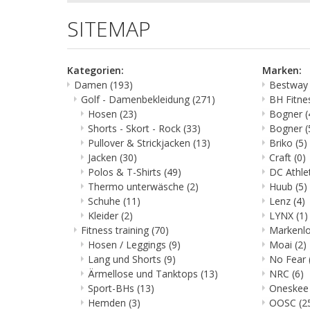
SITEMAP
Kategorien:
Marken:
Damen
(193)
Bestwa
Golf - Damenbekleidung
(271)
BH Fitne
Hosen
(23)
Bogner
(
Shorts - Skort - Rock
(33)
Bogner
(
Pullover & Strickjacken
(13)
Briko
(5)
Jacken
(30)
Craft
(0)
Polos & T-Shirts
(49)
DC Athle
Thermo unterwäsche
(2)
Huub
(5)
Schuhe
(11)
Lenz
(4)
Kleider
(2)
LYNX
(1)
Fitness training
(70)
Markenl
Hosen / Leggings
(9)
Moai
(2)
Lang und Shorts
(9)
No Fear
Ärmellose und Tanktops
(13)
NRC
(6)
Sport-BHs
(13)
Oneske
Hemden
(3)
OOSC
(2