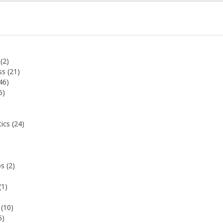
y
(2)
ss
(21)
46)
5)
tics
(24)
os
(2)
(1)
e
(10)
5)