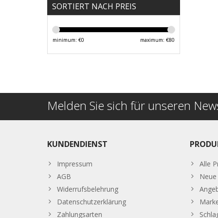
SORTIERT NACH PREIS
minimum: €
0
maximum: €
80
Melden Sie sich für unseren News
KUNDENDIENST
PRODU
Impressum
Alle 
AGB
Neue 
Widerrufsbelehrung
Ange
Datenschutzerklärung
Mark
Zahlungsarten
Schla