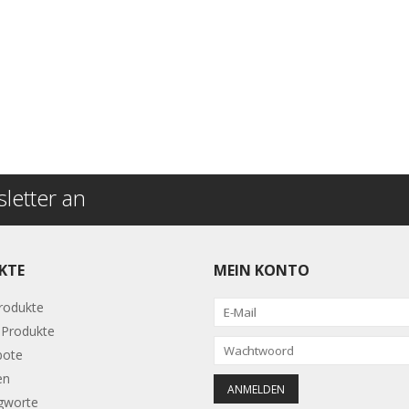
letter an
KTE
MEIN KONTO
Produkte
Produkte
bote
en
gworte