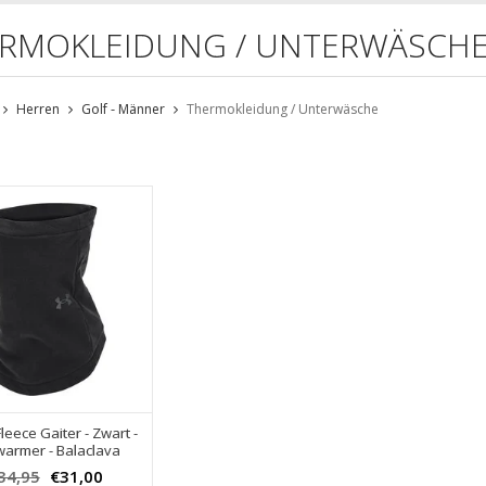
RMOKLEIDUNG / UNTERWÄSCH
Herren
Golf - Männer
Thermokleidung / Unterwäsche
leece Gaiter - Zwart -
armer - Balaclava
34,95
€31,00