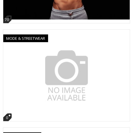
70
MODE & STREETWEAR
0