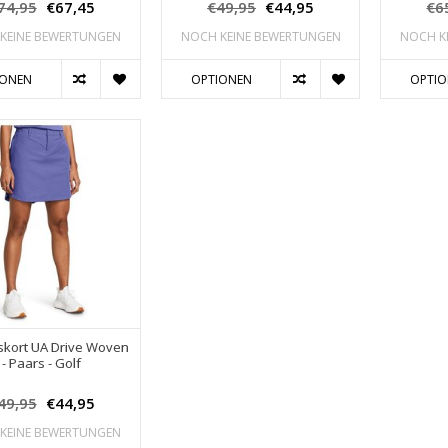
74,95
€67,45
€49,95
€44,95
€6
KEINE BEWERTUNGEN
NOCH KEINE BEWERTUNGEN
NOCH K
IONEN
OPTIONEN
OPTI
kort UA Drive Woven
- Paars - Golf
49,95
€44,95
KEINE BEWERTUNGEN