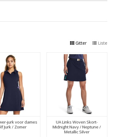
Gitter
Liste
er-jurk voor dames
UA Links Woven Skort-
lf Jurk / Zomer
Midnight Navy / Neptune /
Metallic Silver