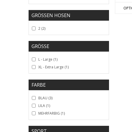
OPT
GRÖSSEN HOSEN
2
(2)
GRÖSSE
L - Large
(1)
XL - Extra Large
(1)
FARBE
BLAU
(3)
LILA
(1)
MEHRFARBIG
(1)
SPORT