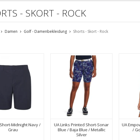
RTS - SKORT - ROCK
Damen
Golf - Damenbekleidung
Shorts - Skort - Rock
 Short-Midnight Navy /
UA Links Printed Short-Sonar
UA Empow
Grau
Blue / Baja Blue / Metallic
/ Go
Silver