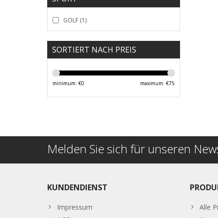
GOLF
(1)
SORTIERT NACH PREIS
minimum: €
0
maximum: €
75
Melden Sie sich für unseren News
KUNDENDIENST
PRODU
Impressum
Alle 