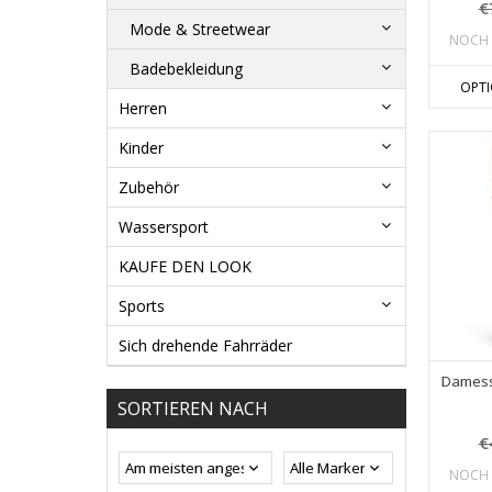
€
Mode & Streetwear
NOCH 
Badebekleidung
OPT
Herren
Kinder
Zubehör
Wassersport
KAUFE DEN LOOK
Sports
Sich drehende Fahrräder
Damess
SORTIEREN NACH
€
NOCH 