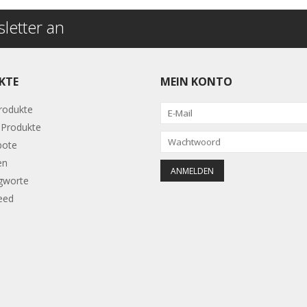
letter an
KTE
MEIN KONTO
Produkte
Produkte
bote
en
gworte
eed