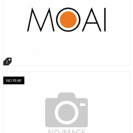
2
NO FEAR