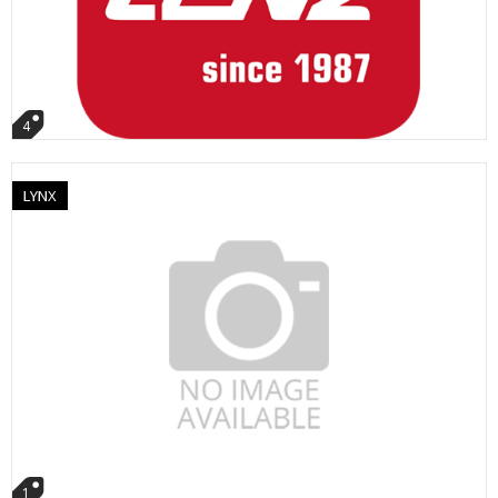
4
LYNX
1