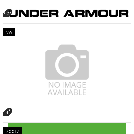
2452
VW
4
XOOTZ