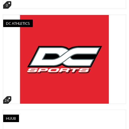
0
DC ATHLETICS
24
HUUB