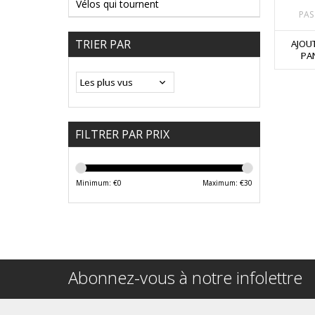
Vélos qui tournent
PAS
TRIER PAR
AJOU
PA
FILTRER PAR PRIX
Minimum: €
0
Maximum: €
30
Abonnez-vous à notre infolettre