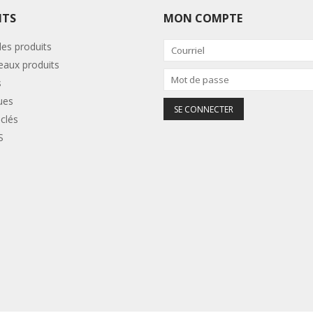
ITS
MON COMPTE
les produits
aux produits
s
ues
clés
S