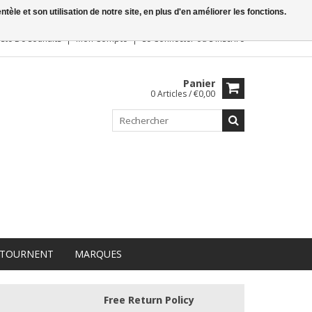
le et son utilisation de notre site, en plus d'en améliorer les fonctions.
iste De Souhaits
Mon Compte
Se Connecter
ou
S'inscrire
Panier
0 Articles / €0,00
 TOURNENT
MARQUES
Free Return Policy