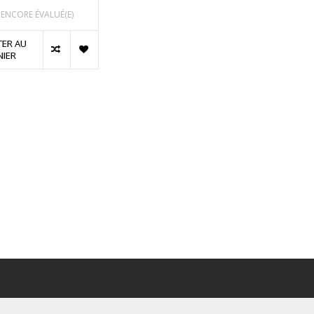
 ENCORE ÉVALUÉ(E)
TER AU
NIER