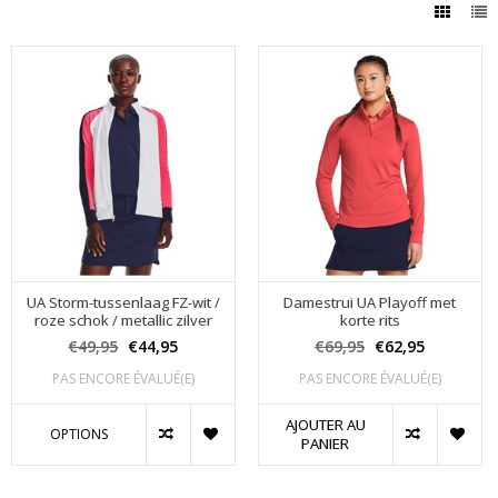
UA Storm-tussenlaag FZ-wit /
Damestrui UA Playoff met
roze schok / metallic zilver
korte rits
€49,95
€44,95
€69,95
€62,95
PAS ENCORE ÉVALUÉ(E)
PAS ENCORE ÉVALUÉ(E)
AJOUTER AU
OPTIONS
PANIER