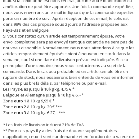
mail. Si la commande est dans cet état, aucune autre modification ou
amélioration ne peut être apportée. Une fois la commande expédiée,
nous vous enverrons un e-mail indiquant que la commande expédiée
porte un numéro de suivi. Après réception de cet e-mail, le colis est
dans 98% des cas proposé sous 2 jours à l'adresse proposée aux
Pays-Bas et en Belgique.
Si vous constatez qu'un article est temporairement épuisé, votre
envoi complet ne sera pas envoyé tant que cet article ne sera pas de
nouveau disponible. Normalement, nous nous attendons à ce que les
articles temporairement épuisés soient à nouveau en stock dans la
semaine, sauf si une date de livraison prévue est indiquée. Si cela
prend plus d'une semaine, nous vous contacterons au sujet de la
commande. Dans le cas peu probable où un article semble être en
rupture de stock, nous essaierons bien entendu de vous en informer
dans les plus brefs délais, par téléphone ou par e-mail.
Les Pays-Bas jusqu'à 10 kg kg. 4,75 € *
Belgique et Allemagne jusqu'à 10 kg. € 6, - *
Zone
euro 1
à 10 kg 9,95 € *
Zone
euro 2
à 10 kg kg. 20 € ***
Zone
euro 3
à 10 kg kg. € 27, - ***
* Les frais de livraison incluent 21% de TVA
** Pour ces pays il y a des frais de douane supplémentaires
d'application, ceux-ci sont sur demande et en fonction de la valeur de