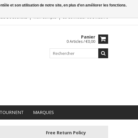
le et son utilisation de notre site, en plus d'en améliorer les fonctions.
iste De Souhaits
Mon Compte
Se Connecter
ou
S'inscrire
Panier
0 Articles / €0,00
 TOURNENT
MARQUES
Free Return Policy