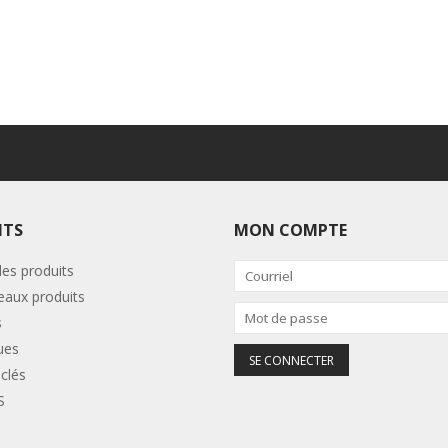
ITS
MON COMPTE
les produits
aux produits
s
ues
clés
S