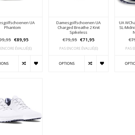
sgolfschoenen UA
Damesgolfschoenen UA
UA WCha
Phantom
Charged Breathe 2 Knit
SL-Midni
Spikeless
N
99,95
€89,95
€79,95
€71,95
€7
 ENCORE ÉVALUÉ(E)
PAS ENCORE ÉVALUÉ(E)
PAS E
IONS
OPTIONS
OPTI