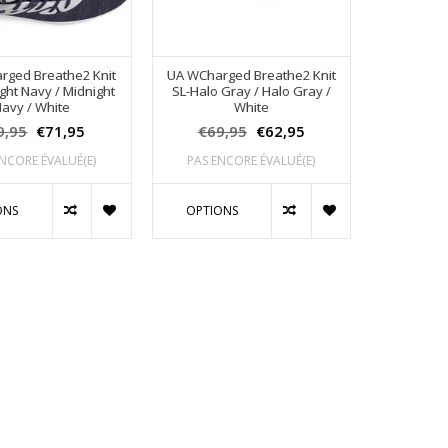
rged Breathe2 Knit
UA WCharged Breathe2 Knit
ght Navy / Midnight
SL-Halo Gray / Halo Gray /
avy / White
White
9,95
€71,95
€69,95
€62,95
NCORE ÉVALUÉ(E)
PAS ENCORE ÉVALUÉ(E)
ONS
OPTIONS