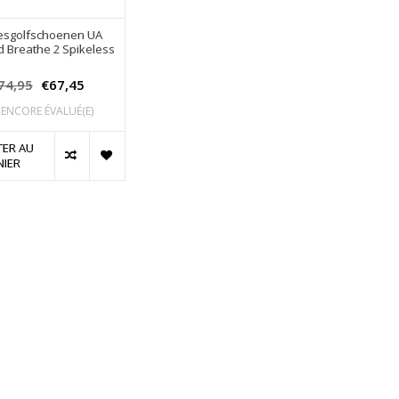
sgolfschoenen UA
 Breathe 2 Spikeless
74,95
€67,45
 ENCORE ÉVALUÉ(E)
TER AU
NIER