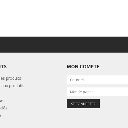
ITS
MON COMPTE
les produits
aux produits
s
ues
clés
S