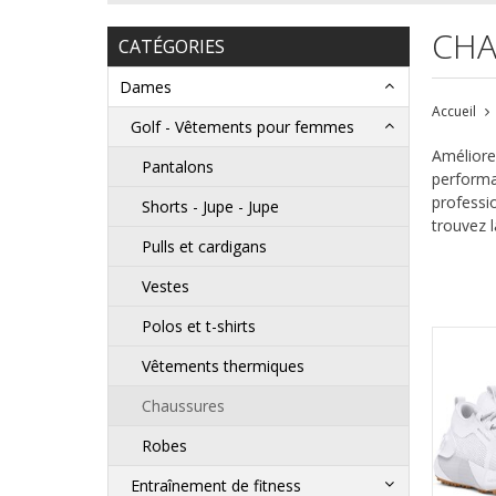
CHA
CATÉGORIES
Dames
Accueil
Golf - Vêtements pour femmes
Améliore
Pantalons
performa
professi
Shorts - Jupe - Jupe
trouvez l
Pulls et cardigans
Vestes
Polos et t-shirts
Vêtements thermiques
Chaussures
Robes
Entraînement de fitness