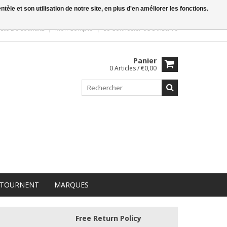
le et son utilisation de notre site, en plus d'en améliorer les fonctions.
iste De Souhaits
Mon Compte
Se Connecter
ou
S'inscrire
Panier
0 Articles / €0,00
 TOURNENT
MARQUES
Free Return Policy