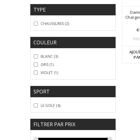
TYPE
Dame
Charged
CHAUSSURES
(2)
€
PAS
COULEUR
AJOU
BLANC
(3)
PA
GRIS
(1)
VIOLET
(1)
SPORT
LE GOLF
(4)
FILTRER PAR PRIX