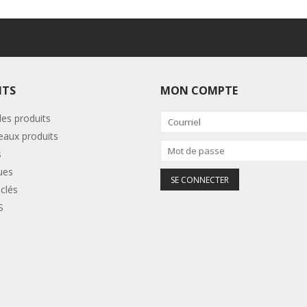
ITS
MON COMPTE
les produits
aux produits
s
ues
clés
S