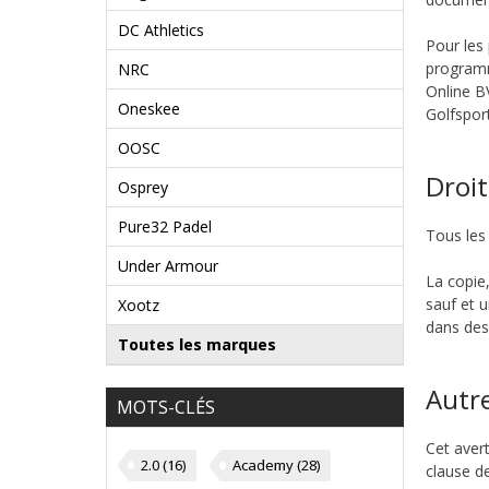
DC Athletics
Pour les 
programm
NRC
Online BV
Oneskee
Golfspor
OOSC
Droit
Osprey
Pure32 Padel
Tous les 
Under Armour
La copie,
sauf et u
Xootz
dans des
Toutes les marques
Autr
MOTS-CLÉS
Cet aver
2.0
(16)
Academy
(28)
clause d