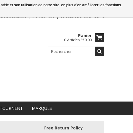
le et son utilisation de notre site, en plus d'en améliorer les fonctions.
iste De Souhaits
Mon Compte
Se Connecter
ou
S'inscrire
Panier
0 Articles / €0,00
 TOURNENT
MARQUES
Free Return Policy