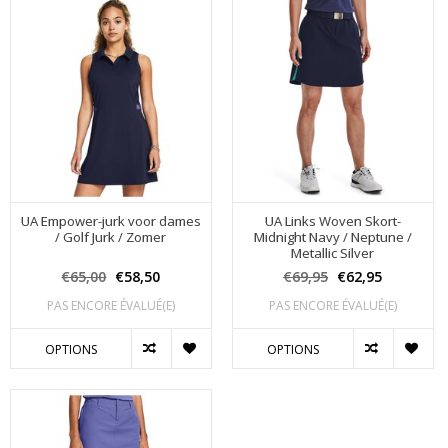
UA Empower-jurk voor dames
UA Links Woven Skort-
/ Golf Jurk / Zomer
Midnight Navy / Neptune /
Metallic Silver
€65,00
€58,50
€69,95
€62,95
PAS ENCORE ÉVALUÉ(E)
PAS ENCORE ÉVALUÉ(E)
OPTIONS
OPTIONS