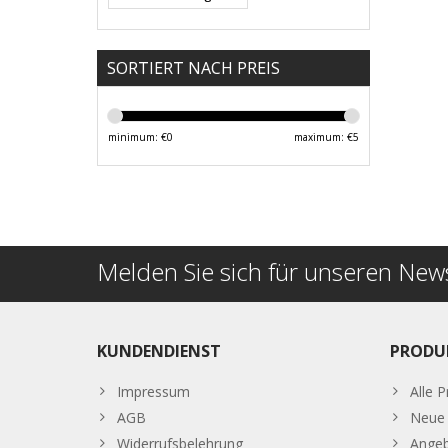
SORTIERT NACH PREIS
minimum: €
0
maximum: €
5
Melden Sie sich für unseren News
KUNDENDIENST
PRODU
Impressum
Alle 
AGB
Neue 
Widerrufsbelehrung
Ange