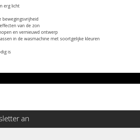
n erg licht
le bewegingsvrijheid
 effecten van de zon
 knopen en vernieuwd ontwerp
ssen in de wasmachine met soortgelijke kleuren
dig is
letter an