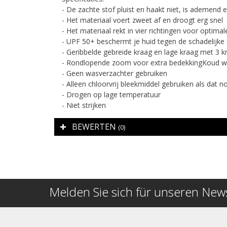
- De zachte stof pluist en haakt niet, is ademend e
- Het materiaal voert zweet af en droogt erg snel
- Het materiaal rekt in vier richtingen voor optima
- UPF 50+ beschermt je huid tegen de schadelijke
- Geribbelde gebreide kraag en lage kraag met 3
- Rondlopende zoom voor extra bedekkingKoud wa
- Geen wasverzachter gebruiken
- Alleen chloorvrij bleekmiddel gebruiken als dat no
- Drogen op lage temperatuur
- Niet strijken
BEWERTEN
(0)
Melden Sie sich für unseren News