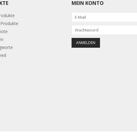
KTE
MEIN KONTO
Produkte
Produkte
bote
en
gworte
eed