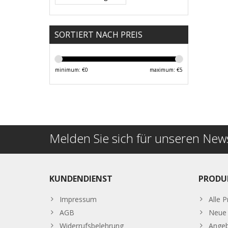
SORTIERT NACH PREIS
minimum: €
0
maximum: €
5
Melden Sie sich für unseren News
KUNDENDIENST
PRODU
Impressum
Alle 
AGB
Neue 
Widerrufsbelehrung
Ange