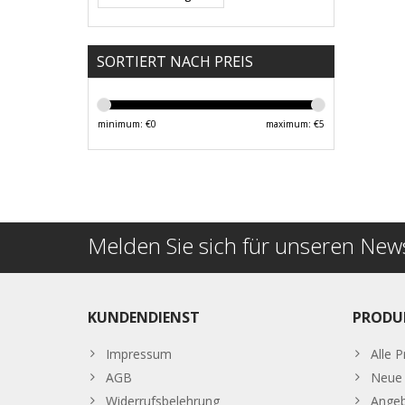
SORTIERT NACH PREIS
minimum: €
0
maximum: €
5
Melden Sie sich für unseren News
KUNDENDIENST
PRODU
Impressum
Alle 
AGB
Neue 
Widerrufsbelehrung
Ange