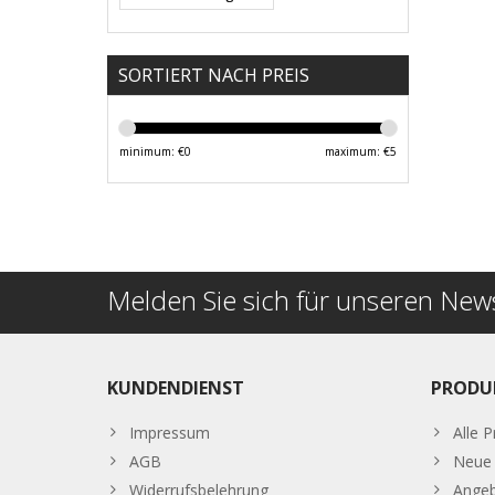
SORTIERT NACH PREIS
minimum: €
0
maximum: €
5
Melden Sie sich für unseren News
KUNDENDIENST
PRODU
Impressum
Alle 
AGB
Neue 
Widerrufsbelehrung
Ange