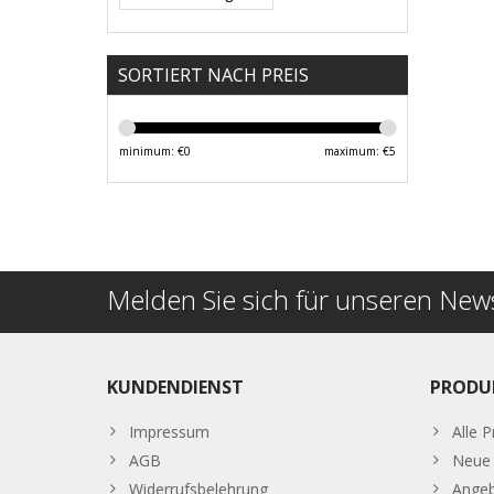
SORTIERT NACH PREIS
minimum: €
0
maximum: €
5
Melden Sie sich für unseren News
KUNDENDIENST
PRODU
Impressum
Alle 
AGB
Neue 
Widerrufsbelehrung
Ange