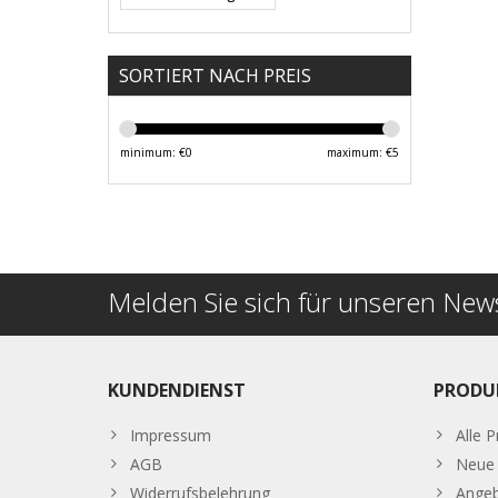
SORTIERT NACH PREIS
minimum: €
0
maximum: €
5
Melden Sie sich für unseren News
KUNDENDIENST
PRODU
Impressum
Alle 
AGB
Neue 
Widerrufsbelehrung
Ange