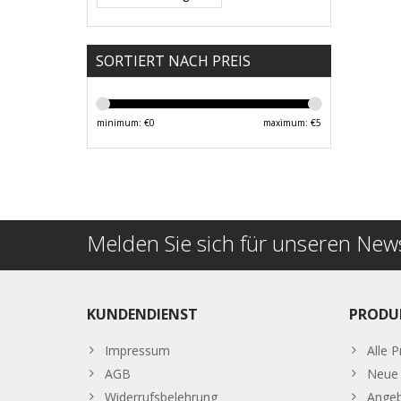
SORTIERT NACH PREIS
minimum: €
0
maximum: €
5
Melden Sie sich für unseren News
KUNDENDIENST
PRODU
Impressum
Alle 
AGB
Neue 
Widerrufsbelehrung
Ange