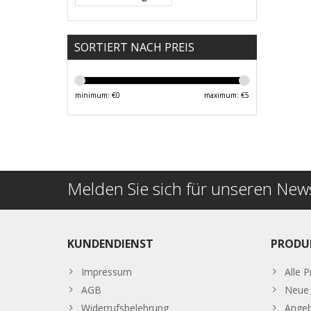
SORTIERT NACH PREIS
minimum: €
0
maximum: €
5
Melden Sie sich für unseren News
KUNDENDIENST
PRODU
Impressum
Alle 
AGB
Neue 
Widerrufsbelehrung
Ange