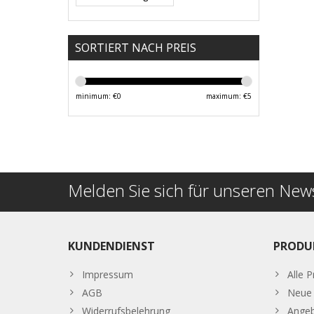
SORTIERT NACH PREIS
minimum: €
0
maximum: €
5
Melden Sie sich für unseren News
KUNDENDIENST
PRODU
Impressum
Alle 
AGB
Neue 
Widerrufsbelehrung
Ange