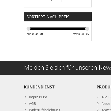
SORTIERT NACH PREIS
minimum: €
0
maximum: €
5
Melden Sie sich für unseren News
KUNDENDIENST
PRODU
Impressum
Alle 
AGB
Neue 
Widerrufsbelehrung
Ange