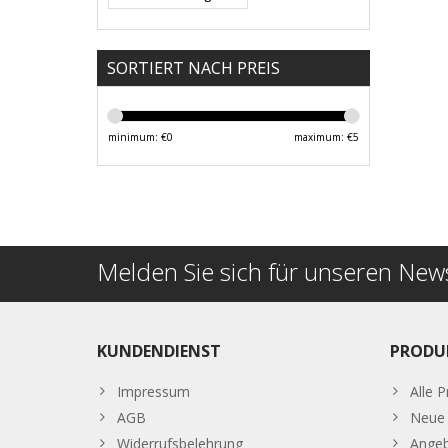
SORTIERT NACH PREIS
minimum: €
0
maximum: €
5
Melden Sie sich für unseren News
KUNDENDIENST
PRODU
Impressum
Alle 
AGB
Neue 
Widerrufsbelehrung
Ange