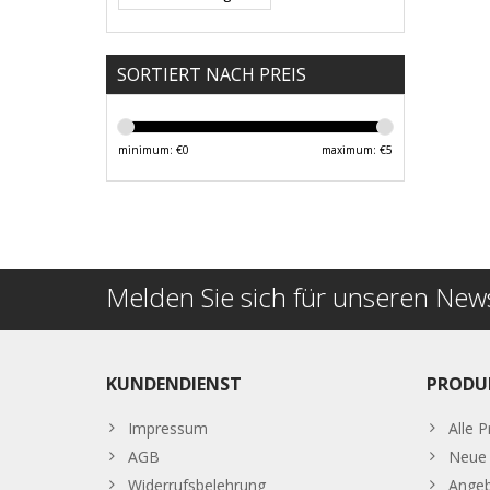
SORTIERT NACH PREIS
minimum: €
0
maximum: €
5
Melden Sie sich für unseren News
KUNDENDIENST
PRODU
Impressum
Alle 
AGB
Neue 
Widerrufsbelehrung
Ange