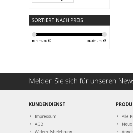
SORTIERT NACH PREIS
minimum: €
0
maximum: €
5
Melden Sie sich für unseren News
KUNDENDIENST
PRODU
Impressum
Alle 
AGB
Neue 
Widerrufsbelehrung
Ange