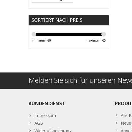
SORTIERT NACH PREIS
minimum: €
0
maximum: €
5
Melden Sie sich für unseren News
KUNDENDIENST
PRODU
Impressum
Alle 
AGB
Neue 
Widerrufsbelehrung
Ange