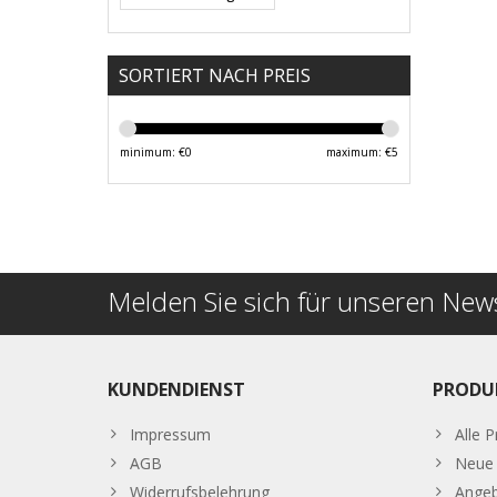
SORTIERT NACH PREIS
minimum: €
0
maximum: €
5
Melden Sie sich für unseren News
KUNDENDIENST
PRODU
Impressum
Alle 
AGB
Neue 
Widerrufsbelehrung
Ange