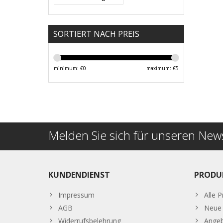
SORTIERT NACH PREIS
minimum: €
0
maximum: €
5
Melden Sie sich für unseren News
KUNDENDIENST
PRODU
Impressum
Alle 
AGB
Neue 
Widerrufsbelehrung
Ange