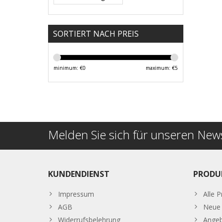
SORTIERT NACH PREIS
minimum: €
0
maximum: €
5
Melden Sie sich für unseren News
KUNDENDIENST
PRODU
Impressum
Alle 
AGB
Neue 
Widerrufsbelehrung
Ange