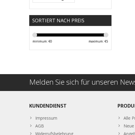
SORTIERT NACH PREIS
minimum: €
0
maximum: €
5
Melden Sie sich für unseren News
KUNDENDIENST
PRODU
Impressum
Alle 
AGB
Neue 
Widerrufsbelehrung
Ange