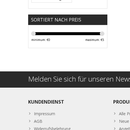
SORTIERT NACH PREIS
minimum: €
0
maximum: €
5
Melden Sie sich für unseren News
KUNDENDIENST
PRODU
Impressum
Alle 
AGB
Neue 
Widerrufsbelehrung
Ange