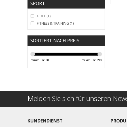
SPORT
GOLF
(1)
FITNESS & TRAINING
(1)
SORTIERT NACH PREIS
minimum: €
0
maximum: €
90
Melden Sie sich für unseren News
KUNDENDIENST
PRODU