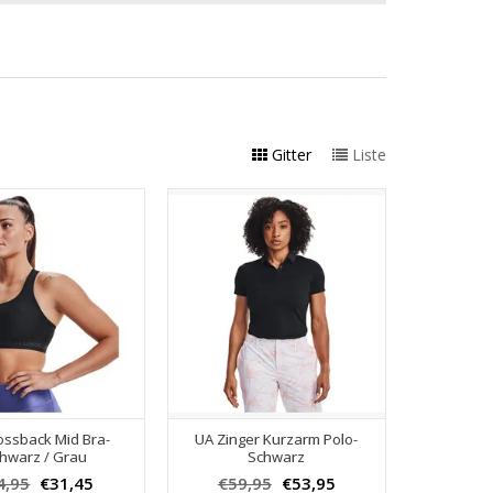
Gitter
Liste
ossback Mid Bra-
UA Zinger Kurzarm Polo-
hwarz / Grau
Schwarz
4,95
€31,45
€59,95
€53,95