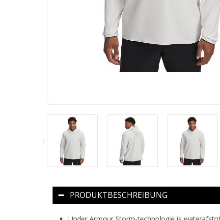
PRODUKTBESCHREIBUNG
Under Armour Storm-technologie is waterafst