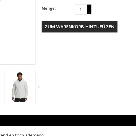
+
Menge:
-
ZUM WARENKORB HINZUFÜGEN
otend en toch ademend