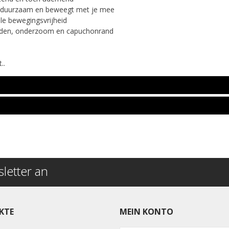
ig, duurzaam en beweegt met je mee
ale bewegingsvrijheid
rden, onderzoom en capuchonrand
..
letter an
KTE
MEIN KONTO