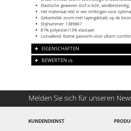
Elastische geweven stof is licht, windbestend
Het materiaal rekt in vier richtingen voor optim
Gekantelde zoom met tapingdetails op de boo
Stijlnummer: 1389867
87% polyester/13% elastaan
Losvallend: Ruime pasvorm voor ultiem comfort
EIGENSCHAFTEN
BEWERTEN
(0)
Melden Sie sich für unseren News
KUNDENDIENST
PRODU