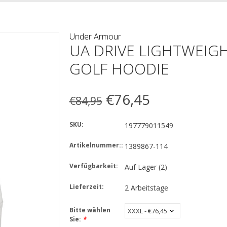
Under Armour
UA DRIVE LIGHTWEIGH
GOLF HOODIE
€76,45
€84,95
SKU:
197779011549
Artikelnummer::
1389867-114
Verfügbarkeit:
Auf Lager
(2)
Lieferzeit:
2 Arbeitstage
Bitte wählen
Sie:
*