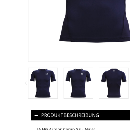
PRODUKTBESCHREIBUNG
UA HG Armor Comp SS - Navy