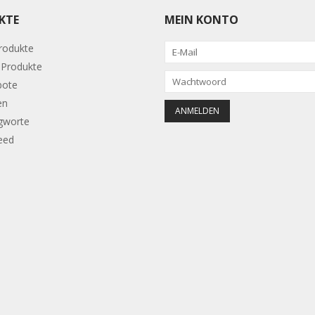
KTE
MEIN KONTO
Produkte
Produkte
bote
en
gworte
eed