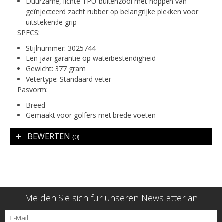
Duurzame, lichte TPU-buitenzool met noppen van
geïnjecteerd zacht rubber op belangrijke plekken voor
uitstekende grip
SPECS:
Stijlnummer: 3025744
Een jaar garantie op waterbestendigheid
Gewicht: 377 gram
Vetertype: Standaard veter
Pasvorm:
Breed
Gemaakt voor golfers met brede voeten
BEWERTEN
(0)
Melden Sie sich für unseren Newsletter an