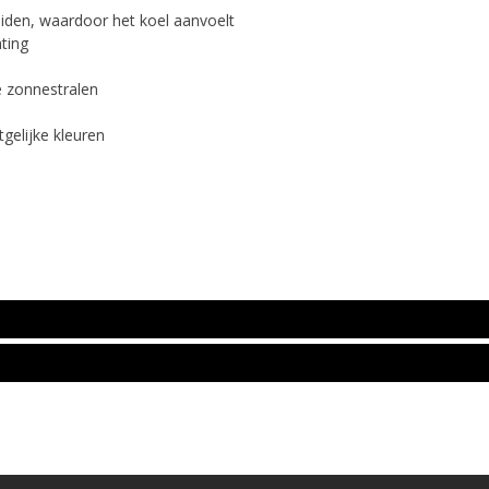
eiden, waardoor het koel aanvoelt
hting
e zonnestralen
gelijke kleuren
l