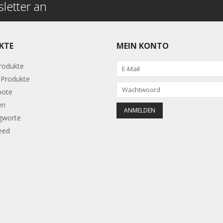
letter an
KTE
MEIN KONTO
Produkte
Produkte
bote
en
gworte
eed