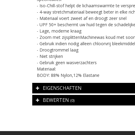
- Iso-Chill-stof helpt de lichaamswarmte te verspr
- 4-way stretchmateriaal beweegt beter in elke ric
- Materiaal voert zweet af en droogt zeer snel
- UPF 50+ beschermt uw huid tegen de schadelijk
- Lage, moderne kraag
- Zoom met zijsplittenMachinewas koud met soort
- Gebruik indien nodig alleen chloorvrij bleekmidde
- Droogtrommel laag
- Niet strijken
- Gebruik geen wasverzachters
Materiaal:
BODY: 88% Nylon,12% Elastane
EIGENSCHAFTEN
BEWERTEN
(0)