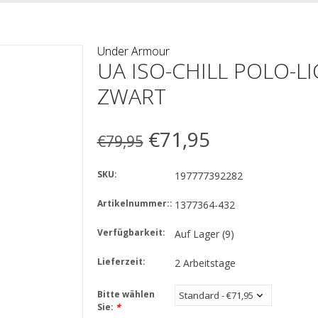
Under Armour
UA ISO-CHILL POLO-L
ZWART
€71,95
€79,95
SKU:
197777392282
Artikelnummer::
1377364-432
Verfügbarkeit:
Auf Lager
(9)
Lieferzeit:
2 Arbeitstage
Bitte wählen
Sie:
*