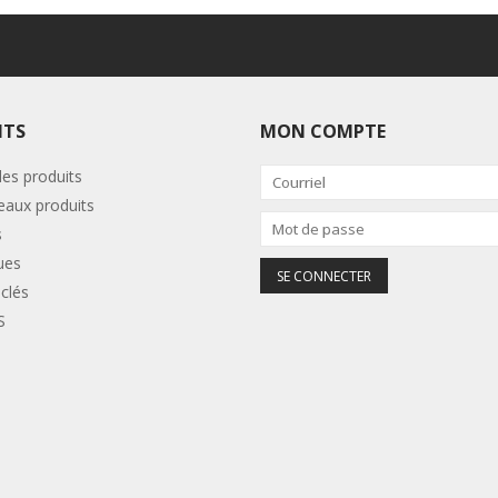
ITS
MON COMPTE
les produits
aux produits
s
ues
clés
S