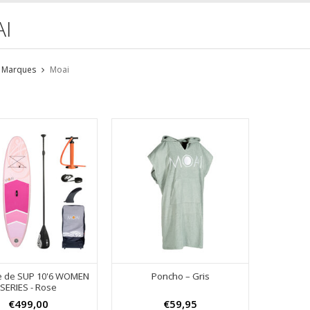
I
Marques
Moai
e de SUP 10'6 WOMEN
Poncho – Gris
SERIES - Rose
€499,00
€59,95