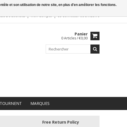
le et son utilisation de notre site, en plus d'en améliorer les fonctions.
iste De Souhaits
Mon Compte
Se Connecter
ou
S'inscrire
Panier
0 Articles / €0,00
 TOURNENT
MARQUES
Free Return Policy