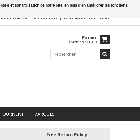
le et son utilisation de notre site, en plus d'en améliorer les fonctions.
iste De Souhaits
Mon Compte
Se Connecter
ou
S'inscrire
Panier
0 Articles / €0,00
 TOURNENT
MARQUES
Free Return Policy