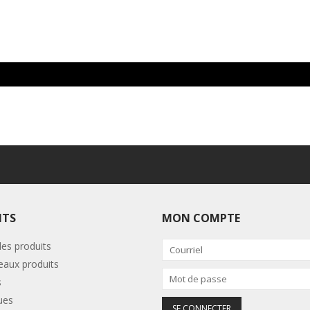
ITS
MON COMPTE
les produits
aux produits
s
ues