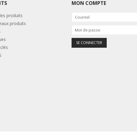
ITS
MON COMPTE
les produits
aux produits
s
ues
clés
S