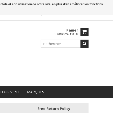
le et son utilisation de notre site, en plus d'en améliorer les fonctions.
iste De Souhaits
Mon Compte
Se Connecter
ou
S'inscrire
Panier
0 Articles / €0,00
 TOURNENT
MARQUES
Free Return Policy