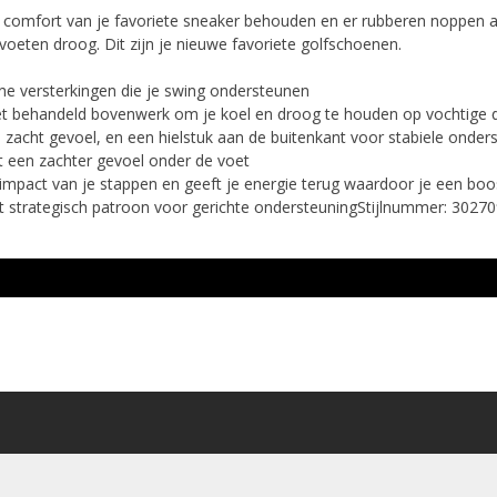
 comfort van je favoriete sneaker behouden en er rubberen noppen a
voeten droog. Dit zijn je nieuwe favoriete golfschoenen.
he versterkingen die je swing ondersteunen
t behandeld bovenwerk om je koel en droog te houden op vochtige 
zacht gevoel, en een hielstuk aan de buitenkant voor stabiele onder
t een zachter gevoel onder de voet
act van je stappen en geeft je energie terug waardoor je een boost
t strategisch patroon voor gerichte ondersteuningStijlnummer: 3027