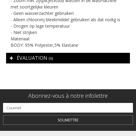
- Zoom met zijsplitjesKoud wassen in de wasmachine
met soortgelijke kleuren
- Geen wasverzachter gebruiken
- Alleen chloorvrij bleekmiddel gebruiken als dat nodig is
- Drogen op lage temperatuur
- Niet strijken
Materiaal:
BODY: 95% Polyester,5% Elastane
ÉVALUATION
(0)
Abonnez-vous à notre infolettre
SOUMETTRE